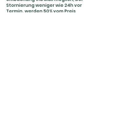
Stornierung weniger wie 24h vor
Termin, werden 50% vom Preis
verrechnet.
Kontaktangaben
Zeughausgasse 29, 3011 Bern,
Switzerland
0041766995756
kontakt@deborahstaub.ch
DEBORAH STAUB
Zeughausgasse 29
3011 Bern
SCHWEIZ