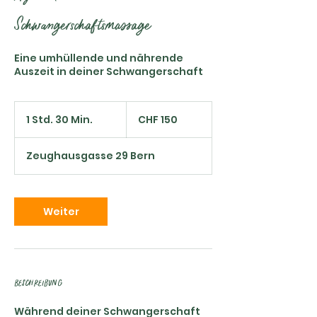
Schwangerschaftsmassage
Eine umhüllende und nährende
Auszeit in deiner Schwangerschaft
150
Schweizer
1 Std. 30 Min.
1
CHF 150
Franken
S
t
Zeughausgasse 29 Bern
d
3
0
M
Weiter
i
n
.
Beschreibung
Während deiner Schwangerschaft